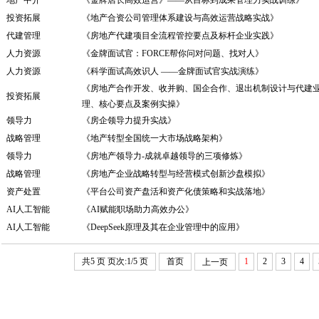
地产中介
《金牌店长高效运营》——从目标到成果管理力实战训练》
投资拓展
《地产合资公司管理体系建设与高效运营战略实战》
代建管理
《房地产代建项目全流程管控要点及标杆企业实践》
人力资源
《金牌面试官：FORCE帮你问对问题、找对人》
人力资源
《科学面试高效识人 ——金牌面试官实战演练》
《房地产合作开发、收并购、国企合作、退出机制设计与代建
投资拓展
理、核心要点及案例实操》
领导力
《房企领导力提升实战》
战略管理
《地产转型全国统一大市场战略架构》
领导力
《房地产领导力-成就卓越领导的三项修炼》
战略管理
《房地产企业战略转型与经营模式创新沙盘模拟》
资产处置
《平台公司资产盘活和资产化债策略和实战落地》
AI人工智能
《AI赋能职场助力高效办公》
AI人工智能
《DeepSeek原理及其在企业管理中的应用》
共5 页 页次:1/5 页
首页
1
2
3
4
上一页