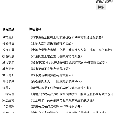
请输入课程
当前位置：
>
>
>
首页
内训
内训
其他
课程类别
课程名称
城市更新
《城市更新之国有土地实施征拆和城中村改造操盘实务》
投资拓展
《土地盘活利用政策解读和实战》
投资拓展
《土地存量资产盘活、交易、升值操作实务、流程、案例解析
投资拓展
《存量闲置土地处置与低效用地再开发》
城市更新
《城市更新3.0：从开发逻辑到永续运营的全链高阶实战课》
城市更新
《城市更新不良资产处置机遇》
城市更新
《城市更新项目操盘与运营解码》
高端谈判
《高端谈判工具——情景路线谈判SNR》
领导力
《新经济格局下领导者的战略决策与卓越引领》
工程管理
《房地产快建与品质和成本保障模式下的全流程协同与效率提
家居建材
《言之有术：商务谈判与客户关系构建实战训练》
门店管理
《高绩效店长门店管理与运营技能提升》