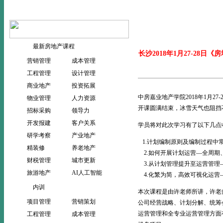
当前位置：
>
首页
新闻动态
最新房地产课程
长沙2018年1月27-2
营销管理
成本管理
工程管理
设计管理
商业地产
投资拓展
中房嘉业地产学院2018年1月
物业管理
人力资源
开课圆满结束，冰雪天气也阻挡
招标采购
领导力
开发报建
客户关系
学员将对此次学习有了以下几点
研学考察
产业地产
1.计划编制原则及编制过程中
精装修
养老地产
2.如何开展计划运营—全周期
财税管理
城市更新
3.从计划管理提升至运营管理
旅游地产
AI人工智能
4.化繁为简，高效可视化运营
内训
本次课程是由许老师所讲，许老师
项目管理
营销策划
公司经营战略、计划分解、统筹
运营管理和全专业运营管理方面
工程管理
成本管理