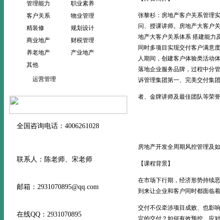
管理能力
职业素养
张黎杉：房地产客户关系管理实
客户关系
物业管理
问、授课讲师。房地产大客户关系管
精装修
规划设计
地产大客户关系体系 搭建能力及平
商业地产
财税管理
同时多项目实现交付客户满意度
养老地产
产业地产
人期间，创建客户体验类活动体
其他
落地企业服务品牌，过程中分管
运营管理
诉管理集团第一、完美交付集
者、金牌讲师及最佳团队等荣誉
全国咨询电话：4006261028
房地产开发全周期风控管理及
联系人：陈老师、宋老师
【课程背景】
在市场下行期，经济形势持续
邮箱：2931070895@qq.com
到来让企业和客户同时都面临
交付不仅牵涉项目成败、也影
在线QQ：2931070895
定的交付？如何有效预控、应