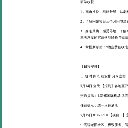
研学收获
1．视角换位，战略升维，从老
2．了解问题项目三个月闪电焕
3．身临其境，感受落地，了解
主满意度的实践落地经验与做
4．掌握新形势下“物业费催收”
【日程安排】
日 期 时 间 行程安排 分享嘉宾
5月14日 全天 【报到】各地至
交通提示：1.新郑国际机场 2.
住宿提示：统一入住酒店 -
5月15日 8:30-12:00 【项
中高端老旧社区、极致服务、智