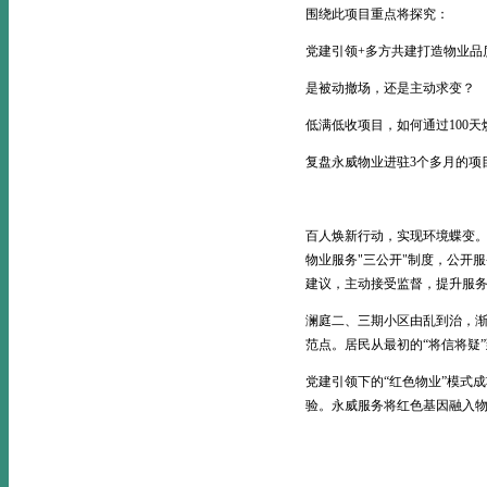
围绕此项目重点将探究：
党建引领+多方共建打造物业品
是被动撤场，还是主动求变？
低满低收项目，如何通过100
复盘永威物业进驻3个多月的项
百人焕新行动，实现环境蝶变。
物业服务"三公开"制度，公开
建议，主动接受监督，提升服
澜庭二、三期小区由乱到治，渐
范点。居民从最初的“将信将疑
党建引领下的“红色物业”模式
验。永威服务将红色基因融入物