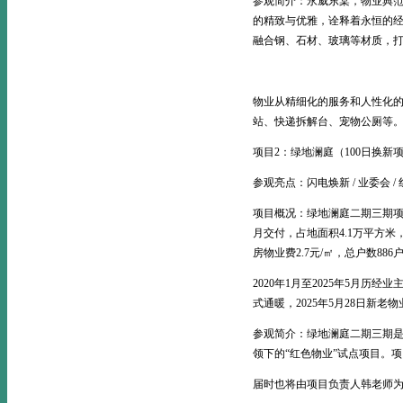
参观简介：永威东棠，物业典
的精致与优雅，诠释着永恒的
融合钢、石材、玻璃等材质，
物业从精细化的服务和人性化
站、快递拆解台、宠物公厕等
项目2：绿地澜庭（100日换新
参观亮点：闪电焕新 / 业委会 /
项目概况：绿地澜庭二期三期项
月交付，占地面积4.1万平方米，建
房物业费2.7元/㎡，总户数886
2020年1月至2025年5月历经
式通暖，2025年5月28日新老
参观简介：绿地澜庭二期三期是
领下的“红色物业”试点项目。
届时也将由项目负责人韩老师为