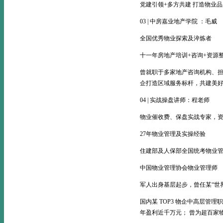
党建引领+多方共建 打造物业
03 | 中房嘉业地产学院 ：毛威
全国优秀物业探索及淬炼者
十一年房地产培训+咨询+资源
曾就职于多家地产咨询机构、担
企打造区域服务标杆，共建美
04 | 实战操盘讲师：程老师
物业催收费、保盘实战专家，
27年物业管理及实操经验
住建部及人保部全国统考物业
中国物业管理协会物业管理师
军人出身基层起步，曾任某“世界 
国内某 TOP3 物企中高层
年盈利近千万元； 曾为超百家