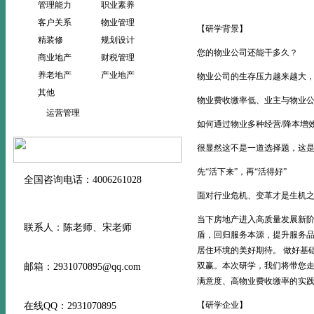
管理能力
职业素养
客户关系
物业管理
【研学背景】
精装修
规划设计
您的物业公司还能干多久？
商业地产
财税管理
养老地产
产业地产
物业公司的生存压力越来越大
其他
物业费收缴率低、业主与物业
运营管理
如何通过物业多种经营/降本增
很显然这不是一道选择题，这
先“活下来”，再“活得好”
全国咨询电话：4006261028
面对行业危机、变革才是生机
当下房地产进入高质量发展新阶段
联系人：陈老师、宋老师
盾，回归服务本源，提升服务品
居住环境的美好期待。 做好基
双赢。本次研学，我们将带您
邮箱：2931070895@qq.com
满意度、高物业费收缴率的实践
【研学企业】
在线QQ：2931070895