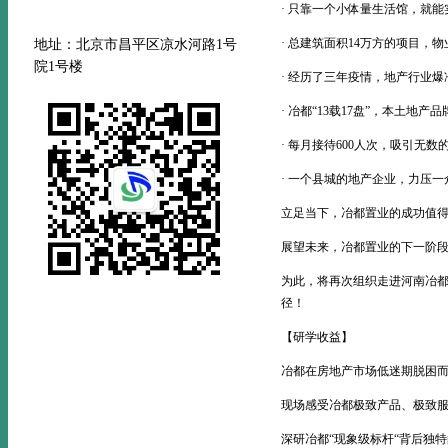
· 只靠一个小体量生活馆，就能
· 总建筑面积14万方的项目，物
地址：北京市昌平区凉水河路
1号
院1号楼
· 经历了三年疫情，地产行业爆
· 冶都“13载17盘”，本土
· 每月接待600人次，吸引无
· 一个县城的地产企业，力压一
立足当下，冶都置业的成功值
展望未来，冶都置业的下一阶
为此，将再次组织走进河南冶
径！
【研学收益】
冶都在房地产市场低迷期脱困
现场感受冶都极致产品、极致服
深研冶都“现象级标杆“背后独