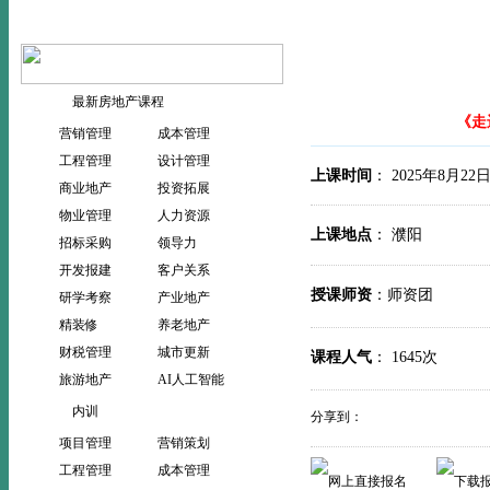
当前位置：
>
>
首页
公开课
最新房地产课程
《走
营销管理
成本管理
工程管理
设计管理
上课时间
： 2025年8月22
商业地产
投资拓展
物业管理
人力资源
上课地点
： 濮
招标采购
领导力
开发报建
客户关系
授课师资
：师资团
研学考察
产业地产
精装修
养老地产
财税管理
城市更新
课程人气
：
1645次
旅游地产
AI人工智能
内训
分享到：
项目管理
营销策划
工程管理
成本管理