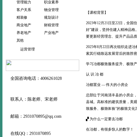
管理能力
职业素养
客户关系
物业管理
【课程背景】
精装修
规划设计
2023年12月21日至22日
商业地产
财税管理
好”建设，坚持住建人精神品格
养老地产
产业地产
要更新经营理念、提升产品品
其他
2025年8月22日再次组织
运营管理
索其行稳致远发展背后的致胜密
学习冶都极致服务提升、极致产
认 识 冶 都
全国咨询电话：4006261028
冶都置业 — 伟大的小房企
总部位于河南清丰县的小房企，2
联系人：陈老师、宋老师
县城。高标准的建筑质量，美观
致服务、极致体验”的极致文化
邮箱：2931070895@qq.com
▞ 为什么一定要去冶都
在冶都，有很多惊人的数字！
在线QQ：2931070895